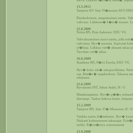
karva. Liikkuu l�ys�sti edest�, kapeasti
13.5.2012
Tampere KV Satu Yl�monen AVO ERI
Pienikokoinen, tasapainoinen narttu. 
vahvuus. Liikkeess� h�nt� nousee. Liikk
22.8.2009
Nokia RN, Pirjo Aaltonen; EH1/ VG
Vahvaluustoinen nuori narttu, jolla eri
vahvistua. Hyv� purenta. Sopivasti kulm
yl�linja. Liikkuu viel� ahtaasti takaa 
Tarvitsee viel� aikaa.
16.8.2009
Ikaalinen RN, P�ivi Eerola; EH2/ VG
Hyv� koko sek� sukupuolileima. Nart
osa. Riitt�v� raajakorkeus. Takaosa s
edukseen.
21.6.2009
Rovaniemi INT, Johan Juslin; H / G
Matalaraajainen. Hyv�t p��n mittasuhte
tilavampi. Taakse laskeva lantio, heijas
15.2.2009
Tampere RN, Satu Yl�-Mononen; H / G
Vankka narttu ik�isekseen. Hyv� kuono-
Niukasti kulmautuneet takaraajat. Eritt
turkki. K�ytt�ytyy erinomaisesti
21.9.2008