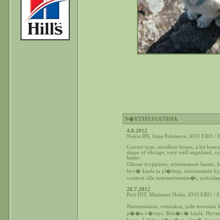
N�YTTELYUUTISIA
4.8.2012
Nokia RN, Irina Poletaeva; AVO ERI1 /
Correct type, excellent bones, a bit heav
shape of ribcage, very well angulated, 
better.
Oikean tyyppinen, erinomainen luusto,
hyv� kaula ja yl�linja, erinomainen ky
voisivat olla symmetrisemm�t, turkinlaat
28.7.2012
Pori INT, Marianne Holm; AVO ERI1 / 
Narttumainen, voimakas, jolle toivois
p��n v�ritys. Riitt�v� kaula. Hyvin kul