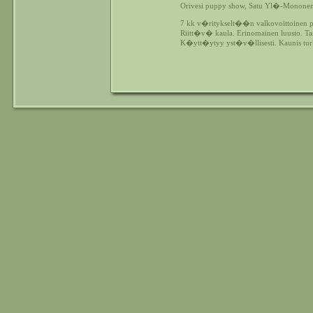
Orivesi puppy show, Satu Yl�-Monone
7 kk v�ritykselt��n valkovoittoinen p
Riitt�v� kaula. Erinomainen luusto. Ta
K�ytt�ytyy yst�v�llisesti. Kaunis tur