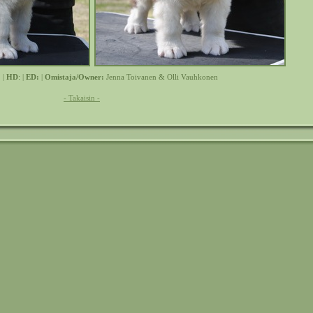
 |
HD
: |
ED:
|
Omistaja/Owner:
Jenna Toivanen & Olli Vauhkonen
- Takaisin -