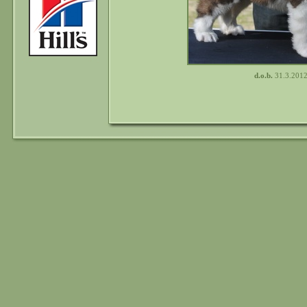
d.o.b.
31.3.2012