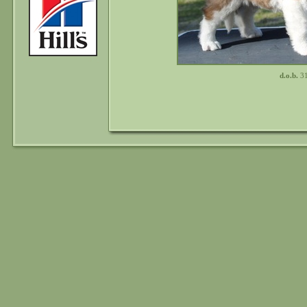
d.o.b.
31